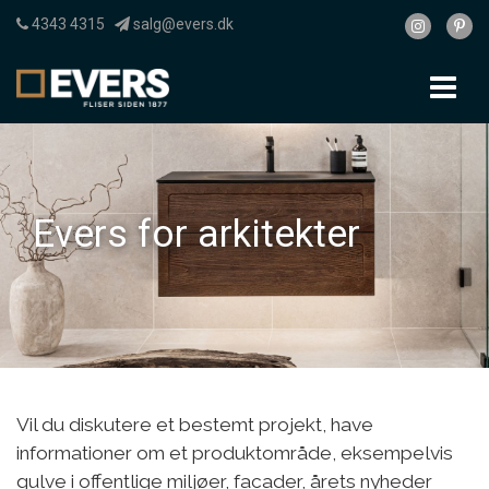
4343 4315
salg@evers.dk
To
nav
Evers for arkitekter
Vil du diskutere et bestemt projekt, have
informationer om et produktområde, eksempelvis
gulve i offentlige miljøer, facader, årets nyheder