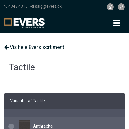
4343 4315
salg@evers.dk
To
nav
Vis hele Evers sortiment
Tactile
Varianter af Tactile
Anthracite