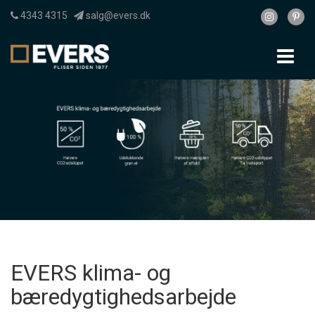
4343 4315
salg@evers.dk
To
nav
EVERS klima- og
bæredygtighedsarbejde