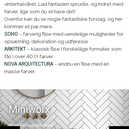
vinterhalvåret. Lad fantasien sprudle, og indret med
farver, lige som du vil have det!
Ovenfor kan du se nogle fantastiske forslag, og her
kommer et par mere.
SOHO
– farverig flise med uendelige muligheder for
opsætning, dekoration og udførelse
ARKITEKT
– klassisk flise i forskellige formater, som
fås i over 40 (!) farver
NOVA ARQUITECTURA
– endnu en flise med en
masse farver.
rx
Carrara
blank
White Hexagon mat