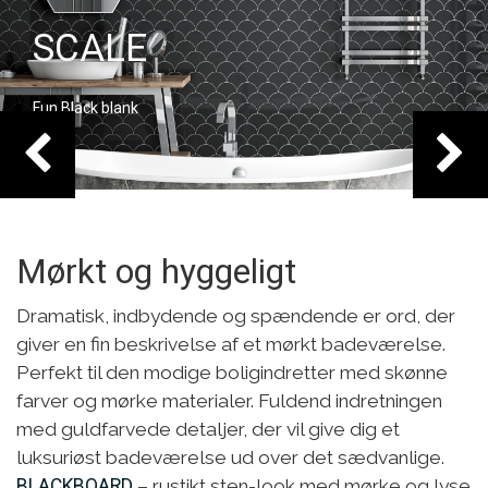
SOHO
Mix Cobalt Blue bl
Cobalt Blue blank,
Mørkt og hyggeligt
Dramatisk, indbydende og spændende er ord, der
giver en fin beskrivelse af et mørkt badeværelse.
Perfekt til den modige boligindretter med skønne
farver og mørke materialer. Fuldend indretningen
med guldfarvede detaljer, der vil give dig et
luksuriøst badeværelse ud over det sædvanlige.
BLACKBOARD
– rustikt sten-look med mørke og lyse