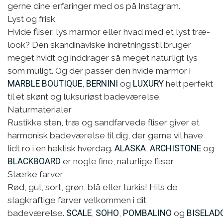
gerne dine erfaringer med os på Instagram.
Lyst og frisk
Hvide fliser, lys marmor eller hvad med et lyst træ-
look? Den skandinaviske indretningsstil bruger
meget hvidt og inddrager så meget naturligt lys
som muligt. Og der passer den hvide marmor i
MARBLE BOUTIQUE
,
BERNINI
og
LUXURY
helt perfekt
til et skønt og luksuriøst badeværelse.
Naturmaterialer
Rustikke sten, træ og sandfarvede fliser giver et
harmonisk badeværelse til dig, der gerne vil have
lidt ro i en hektisk hverdag.
ALASKA
,
ARCHISTONE
og
BLACKBOARD
er nogle fine, naturlige fliser
Stærke farver
Rød, gul, sort, grøn, blå eller turkis! Hils de
slagkraftige farver velkommen i dit
badeværelse.
SCALE
,
SOHO
,
POMBALINO
og
BISELAD