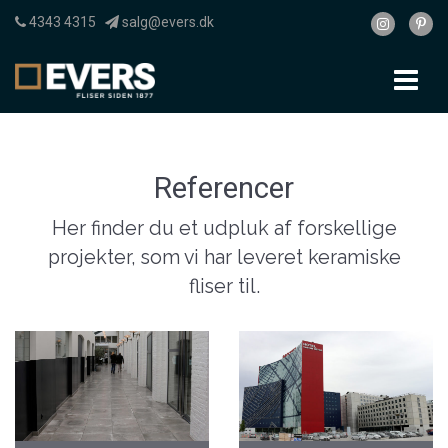
4343 4315
salg@evers.dk
To
nav
Referencer
Her finder du et udpluk af forskellige
projekter, som vi har leveret keramiske
fliser til.