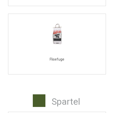
Flisefuge
Spartel